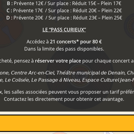
B :
Prévente 12€ / Sur place : Réduit 15€ – Plein 17€
C :
Prévente 17€ / Sur place : Réduit 20€ – Plein 22€
D :
Prévente 20€ / Sur place : Réduit 23€ – Plein 25€
LE “PASS CURIEUX”
Accédez à
21 concerts* pour 80 €
Dans la limite des pass disponibles.
acheté, pensez à
réserver votre place
pour chaque concert au
𝘳𝘦 𝘈𝘳𝘤-𝘦𝘯-𝘊𝘪𝘦𝘭, 𝘛𝘩𝘦́𝘢̂𝘵𝘳𝘦 𝘮𝘶𝘯𝘪𝘤𝘪𝘱𝘢𝘭 𝘥𝘦 𝘋𝘦𝘯𝘢𝘪𝘯, 𝘊𝘩𝘢𝘱𝘦𝘭
 𝘓𝘦 𝘊𝘰𝘭𝘪𝘴𝘦́𝘦, 𝘓𝘦 𝘗𝘢𝘴𝘴𝘢𝘨𝘦 𝘢̀ 𝘕𝘪𝘷𝘦𝘢𝘶, 𝘌𝘴𝘱𝘢𝘤𝘦 𝘊𝘶𝘭𝘵𝘶𝘳𝘦𝘭 𝘑𝘦𝘢𝘯
 les salles associées peuvent vous proposer un tarif préfér
Contactez les directement pour obtenir cet avantage.