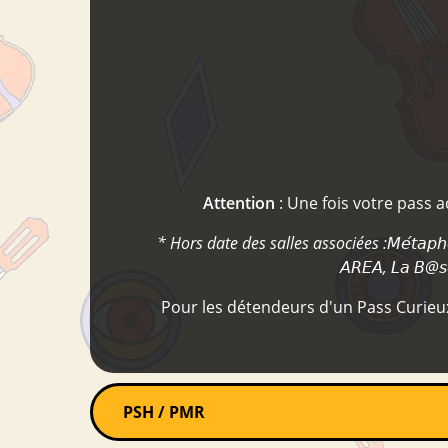
Attention
: Une fois votre pass 
* Hors date des salles associées :𝘔𝘦́𝘵𝘢𝘱𝘩𝘰𝘯𝘦, 𝘊𝘦𝘯
𝘈𝘙𝘌𝘈, 𝘓𝘢 𝘉@𝘴𝘦,
Pour les détendeurs d'un Pass Curieux,
PSH / PMR