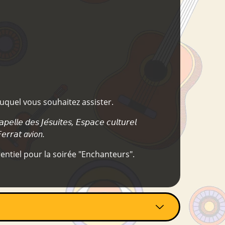
quel vous souhaitez assister.
𝘦 𝘥𝘦𝘴 𝘑𝘦́𝘴𝘶𝘪𝘵𝘦𝘴, 𝘌𝘴𝘱𝘢𝘤𝘦 𝘤𝘶𝘭𝘵𝘶𝘳𝘦𝘭
-𝘍𝘦𝘳𝘳𝘢𝘵 avion.
entiel pour la soirée "Enchanteurs".