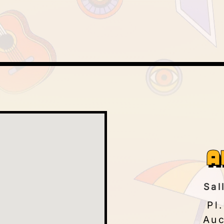
A
Sal
Pl
Auc