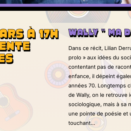
ARS À 17H
WALLY " MA D
LENTE
Dans ce récit, Lilian Der
ES
prolo » aux idées du soc
contentant pas de racont
enfance, il dépeint égal
années 70. Longtemps ch
de Wally, on le retrouve i
sociologique, mais à sa m
une pointe de poésie et
touchant…