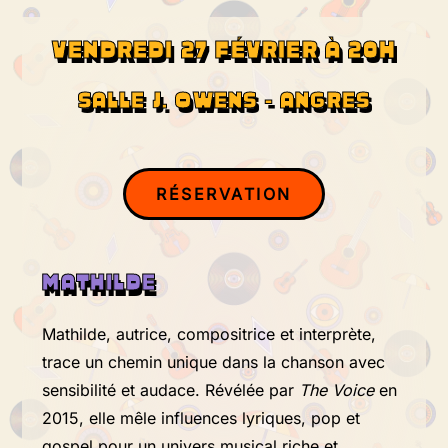
VENDREDI 27 FÉVRIER À 20H
SALLE J. OWENS - ANGRES
RÉSERVATION
MATHILDE
Mathilde, autrice, compositrice et interprète,
trace un chemin unique dans la chanson avec
sensibilité et audace. Révélée par
The Voice
en
2015, elle mêle influences lyriques, pop et
gospel pour un univers musical riche et